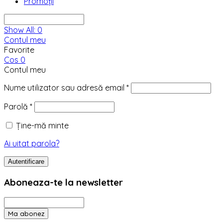
Promoții
Show All:
0
Contul meu
Favorite
Cos
0
Contul meu
Nume utilizator sau adresă email
*
Parolă
*
Ține-mă minte
Ai uitat parola?
Autentificare
Aboneaza-te la newsletter