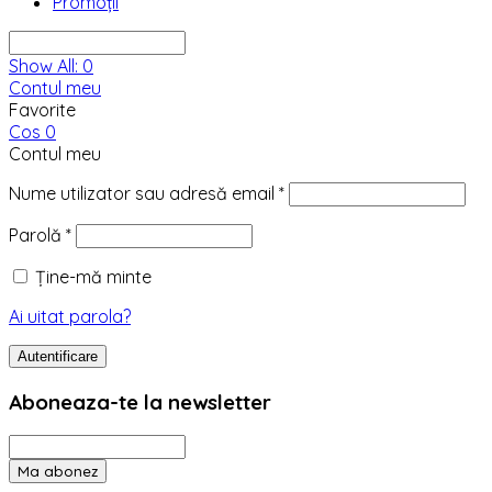
Promoții
Show All:
0
Contul meu
Favorite
Cos
0
Contul meu
Nume utilizator sau adresă email
*
Parolă
*
Ține-mă minte
Ai uitat parola?
Autentificare
Aboneaza-te la newsletter